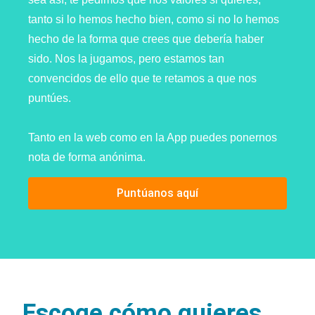
tanto si lo hemos hecho bien, como si no lo hemos
hecho de la forma que crees que debería haber
sido. Nos la jugamos, pero estamos tan
convencidos de ello que te retamos a que nos
puntúes.
Tanto en la web como en la App puedes ponernos
nota de forma anónima.
Puntúanos aquí
Escoge cómo quieres