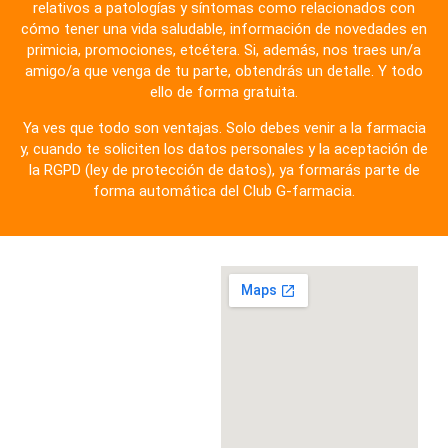
relativos a patologías y síntomas como relacionados con
cómo tener una vida saludable, información de novedades en
primicia, promociones, etcétera. Si, además, nos traes un/a
amigo/a que venga de tu parte, obtendrás un detalle. Y todo
ello de forma gratuita.
Ya ves que todo son ventajas. Solo debes venir a la farmacia
y, cuando te soliciten los datos personales y la aceptación de
la RGPD (ley de protección de datos), ya formarás parte de
forma automática del Club G-farmacia.
Horario
Lunes a viernes: 8: a
21:30h.
Sábados y domingos -