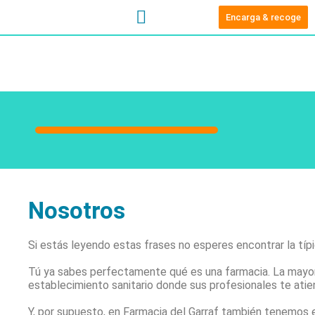
Encarga & recoge
Lo mejor, el equipo
Cómo obtener los productos
Club G-farmacia
©Google Earth
Nosotros
Si estás leyendo estas frases no esperes encontrar la típ
Tú ya sabes perfectamente qué es una farmacia. La mayor
establecimiento sanitario donde sus profesionales te ati
Y, por supuesto, en Farmacia del Garraf también tenemos e